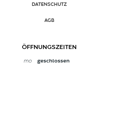
DATENSCHUTZ
AGB
ÖFFNUNGSZEITEN
mo
geschlossen
di
8 - 18 Uhr
mi
8 - 18 Uhr
do
8 - 19 Uhr
fr
8 - 19 Uhr
sa
nach Vereinbarung